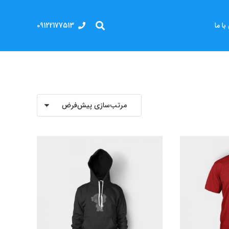
09122177513
ا ما