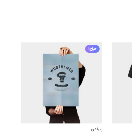
حراج!
پیراهن