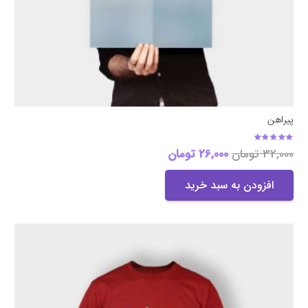
پیراهن
امتیاز
4.50
از 5
32,000
تومان
26,000
تومان
افزودن به سبد خرید