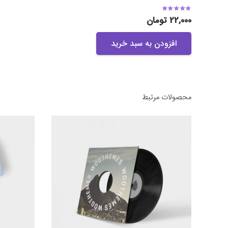
امتیاز
4.17
از 5
22,000
تومان
افزودن به سبد خرید
محصولات مرتبط