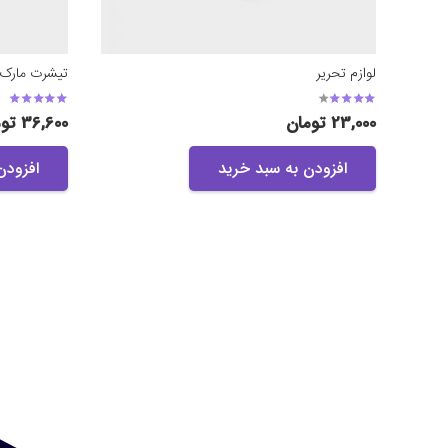
لوازم تحریر
تیشرت مارک
امتیاز
3.33
از 5
امتیاز
.50
23,000
تومان
36,600
تو
افزودن به سبد خرید
افزودن